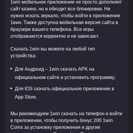
1win мобильное приложение не просто дополняет
сайт казино, но и обходит все блокировки. Не
нужно искать зеркало, чтобы войти в приложение
1вин. Также доступна мобильная версия сайта в
браузере вашего телефона. Все игры
отображаются корректно и не зависают.
Скачать 1win вы можете на любой тип
устройства:
Для Андроид – 1win скачать APK на
официальном сайте и установить программу;
Для IOS скачать официальное приложение в
App Store.
Мы рекомендуем 1win скачать на телефон и войти
в приложении, чтобы получить бонус 200 1win
Coins за установку приложения и другие