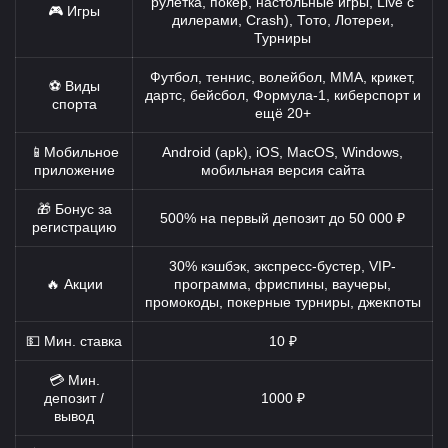
рулетка, покер, настольные игры, Live с
🎮 Игры
дилерами, Crash), Тото, Лотереи,
Турниры
Футбол, теннис, волейбол, MMA, крикет,
⚽ Виды
дартс, бейсбол, Формула-1, киберспорт и
спорта
ещё 20+
📱Мобильное
Android (apk), iOS, MacOS, Windows,
приложение
мобильная версия сайта
🎁 Бонус за
500% на первый депозит до 50 000 ₽
регистрацию
30% кэшбэк, экспресс-бустер, VIP-
🔥 Акции
программа, фриспины, ваучеры,
промокоды, покерные турниры, джекпоты
💵 Мин. ставка
10 ₽
💳 Мин.
депозит /
1000 ₽
вывод