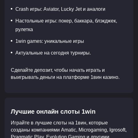
Crash игры: Aviator, Lucky Jet и аналоги
Настольные игры: покер, баккара, блэкджек,
рулетка
1win games: уникальные игры
Актуальные на сегодня турниры.
Сделайте депозит, чтобы начать играть и
выигрывать деньги на платформе 1вин казино.
Лучшие онлайн слоты 1win
Играйте в лучшие слоты на 1вин, которые
созданы компаниями Amatic, Microgaming, Igrosoft,
Pragmatic Play, Evolution Gaming и другими