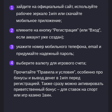
зайдите на официальный сайт, используйте
рабочее зеркало 1win или скачайте
мобильное приложение;
кликните на кнопку “Регистрация” (или “Вход”,
если аккаунт уже создан);
укажите номер мобильного телефона, email и
придумайте надежный пароль;
выберите валюту для игрового счета;
Прочитайте “Правила и условия”, особенно про
бонусы и вывод денег в 1win перед
регистрацией. Также сразу можно активировать
приветственный бонус – для ставок на спорт
или игр казино 1вин.