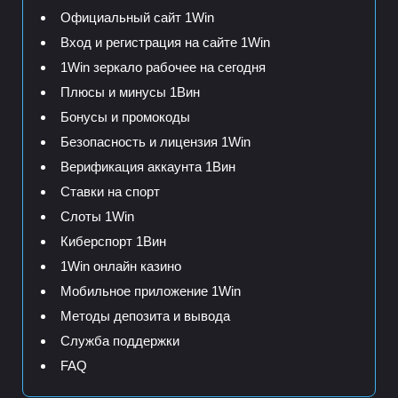
Официальный сайт 1Win
Вход и регистрация на сайте 1Win
1Win зеркало рабочее на сегодня
Плюсы и минусы 1Вин
Бонусы и промокоды
Безопасность и лицензия 1Win
Верификация аккаунта 1Вин
Ставки на спорт
Слоты 1Win
Киберспорт 1Вин
1Win онлайн казино
Мобильное приложение 1Win
Методы депозита и вывода
Служба поддержки
FAQ