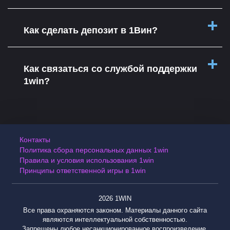
Как сделать депозит в 1Вин?
Как связаться со службой поддержки
1win?
Контакты
Политика сбора персональных данных 1win
Правила и условия использования 1win
Принципы ответственной игры в 1win
2026 1WIN
Все права охраняются законом. Материалы данного сайта
являются интеллектуальной собственностью.
Запрещены любое несанкционированное воспроизведение,