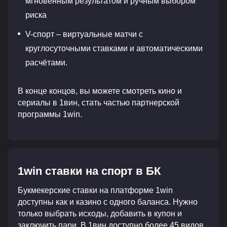
мгновенным результатом и ручным выбором
риска
V-спорт – виртуальные матчи с
круглосуточными ставками и автоматическими
расчётами.
В конце концов, вы можете смотреть кино и
сериалы в 1вин, стать частью партнерской
программы 1win.
1win ставки на спорт в БК
Букмекерские ставки на платформе 1win
доступны как и казино с одного баланса. Нужно
только выбрать исходы, добавить в купон и
заключить пари. В 1вин доступно более 45 видов