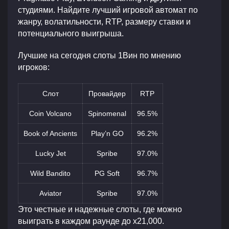
студиями. Найдите лучший игровой автомат по
жанру, волатильности, RTP, размеру ставки и
потенциального выигрыша.
Лучшие на сегодня слоты 1Вин по мнению
игроков:
Слот
Провайдер
RTP
Coin Volcano
Spinomenal
96.5%
Book of Ancients
Play’n GO
96.2%
Lucky Jet
Spribe
97.0%
Wild Bandito
PG Soft
96.7%
Aviator
Spribe
97.0%
Это честные и надежные слоты, где можно
выиграть в каждом раунде до x21,000.