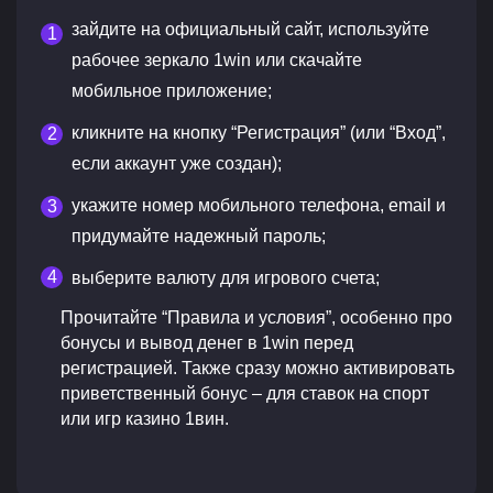
зайдите на официальный сайт, используйте
рабочее зеркало 1win или скачайте
мобильное приложение;
кликните на кнопку “Регистрация” (или “Вход”,
если аккаунт уже создан);
укажите номер мобильного телефона, email и
придумайте надежный пароль;
выберите валюту для игрового счета;
Прочитайте “Правила и условия”, особенно про
бонусы и вывод денег в 1win перед
регистрацией. Также сразу можно активировать
приветственный бонус – для ставок на спорт
или игр казино 1вин.