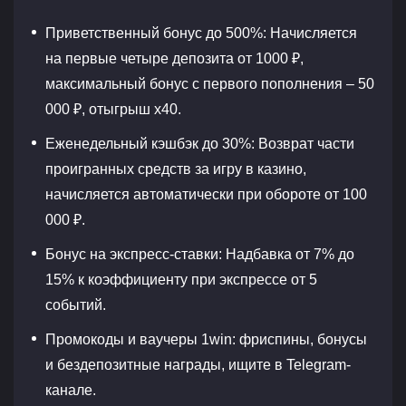
Приветственный бонус до 500%: Начисляется
на первые четыре депозита от 1000 ₽,
максимальный бонус с первого пополнения – 50
000 ₽, отыгрыш x40.
Еженедельный кэшбэк до 30%: Возврат части
проигранных средств за игру в казино,
начисляется автоматически при обороте от 100
000 ₽.
Бонус на экспресс-ставки: Надбавка от 7% до
15% к коэффициенту при экспрессе от 5
событий.
Промокоды и ваучеры 1win: фриспины, бонусы
и бездепозитные награды, ищите в Telegram-
канале.