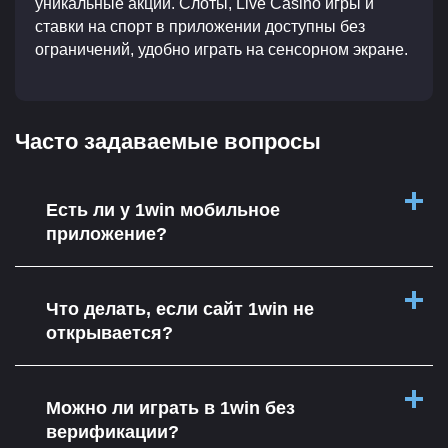
уникальные акции. Слоты, Live Casino игры и
ставки на спорт в приложении доступны без
ограничений, удобно играть на сенсорном экране.
Часто задаваемые вопросы
Есть ли у 1win мобильное
приложение?
Что делать, если сайт 1win не
открывается?
Можно ли играть в 1win без
верификации?