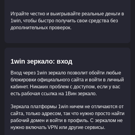
Играйте честно и выигрывайте реальные деньги в
1win, чтобы быстро получить свои средства без
дополнительных проверок.
1win зеркало: вход
Вход через 1win зеркало позволит обойти любые
блокировки официального сайта и войти в личный
кабинет. Никаких проблем с доступом, если у вас
есть рабочая ссылка на 1Вин зеркало.
Зеркала платформы 1win ничем не отличаются от
сайта, только адресом, так что нужно просто найти
рабочий домен и войти в профиль. С зеркалом не
нужно включать VPN или другие сервисы.