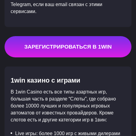
Telegram, если ваш email связан с этими
сервисами.
ЗАРЕГИСТРИРОВАТЬСЯ В 1WIN
1win казино с играми
В 1win Casino есть все типы азартных игр,
большая часть в разделе “Слоты”, где собрано
более 10000 лучших и популярных игровых
автоматов от известных провайдеров. Кроме
слотов есть и другие категории игр в 1вин:
Live игры: более 1000 игр с живыми дилерами