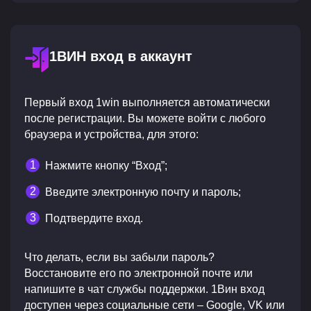
1ВИН вход в аккаунт
Первый вход 1win выполняется автоматически
после регистрации. Вы можете войти с любого
браузера и устройства, для этого:
Нажмите кнопку “Вход”;
Введите электронную почту и пароль;
Подтвердите вход.
Что делать, если вы забыли пароль?
Восстановите его по электронной почте или
напишите в чат службы поддержки. 1Вин вход
доступен через социальные сети – Google, VK или