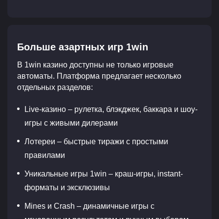
Больше азартных игр 1win
В 1win казино доступны не только игровые
автоматы. Платформа предлагает несколько
отдельных разделов:
Live-казино – рулетка, блэкджек, баккара и шоу-
игры с живыми дилерами
Лотереи – быстрые тиражи с простыми
правилами
Уникальные игры 1win – краш-игры, instant-
форматы и эксклюзивы
Mines и Crash – динамичные игры с