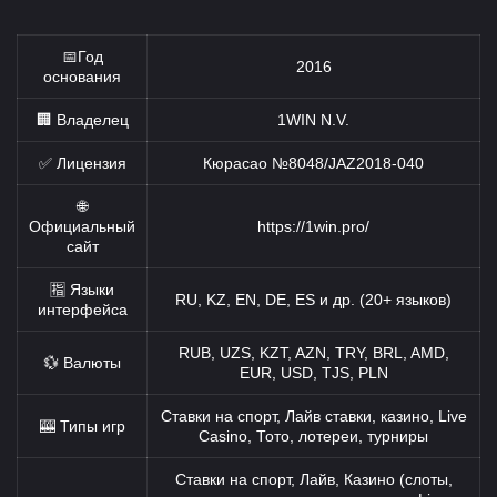
📅Год
2016
основания
🏢 Владелец
1WIN N.V.
✅ Лицензия
Кюрасао №8048/JAZ2018-040
🌐
Официальный
https://1win.pro/
сайт
🈯 Языки
RU, KZ, EN, DE, ES и др. (20+ языков)
интерфейса
RUB, UZS, KZT, AZN, TRY, BRL, AMD,
💱 Валюты
EUR, USD, TJS, PLN
Ставки на спорт, Лайв ставки, казино, Live
🎰 Типы игр
Casino, Тото, лотереи, турниры
Ставки на спорт, Лайв, Казино (слоты,