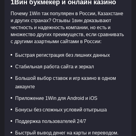
1Вин букмекер и онлайн казино
Почему 1Win так популярен в России, Казахстане
и других странах? Отзывы 1вин доказывают
честность и надежность компании, но есть и
множество других преимуществ, если сравнивать
с другими азартными сайтами в России:
Быстрая регистрация без лишних данных
Стабильная работа сайта и зеркал
Большой выбор ставок и игр казино в одном
аккаунте
Приложение 1Win для Android и iOS
Бонусы без сложных условий отыгрыша
Поддержка пользователей 24/7
Быстрый вывод денег на карты и переводом.