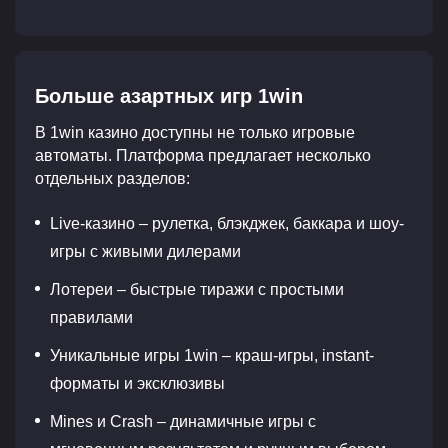
Больше азартных игр 1win
В 1win казино доступны не только игровые
автоматы. Платформа предлагает несколько
отдельных разделов:
Live-казино – рулетка, блэкджек, баккара и шоу-
игры с живыми дилерами
Лотереи – быстрые тиражи с простыми
правилами
Уникальные игры 1win – краш-игры, instant-
форматы и эксклюзивы
Mines и Crash – динамичные игры с