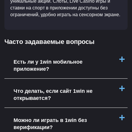
уникальные акции. Слоты, Live Casino игры и
ставки на спорт в приложении доступны без
ограничений, удобно играть на сенсорном экране.
Часто задаваемые вопросы
Есть ли у 1win мобильное
приложение?
Что делать, если сайт 1win не
открывается?
Можно ли играть в 1win без
верификации?