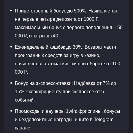
Приветственный бонус до 500%: Начисляется
на первые четыре депозита от 1000 ₽,
максимальный бонус с первого пополнения – 50
000 ₽, отыгрыш x40.
Еженедельный кэшбэк до 30%: Возврат части
проигранных средств за игру в казино,
начисляется автоматически при обороте от 100
000 ₽.
Бонус на экспресс-ставки: Надбавка от 7% до
15% к коэффициенту при экспрессе от 5
событий.
Промокоды и ваучеры 1win: фриспины, бонусы
и бездепозитные награды, ищите в Telegram-
канале.