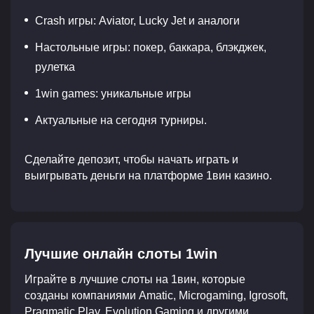
Crash игры: Aviator, Lucky Jet и аналоги
Настольные игры: покер, баккара, блэкджек,
рулетка
1win games: уникальные игры
Актуальные на сегодня турниры.
Сделайте депозит, чтобы начать играть и
выигрывать деньги на платформе 1вин казино.
Лучшие онлайн слоты 1win
Играйте в лучшие слоты на 1вин, которые
созданы компаниями Amatic, Microgaming, Igrosoft,
Pragmatic Play, Evolution Gaming и другими