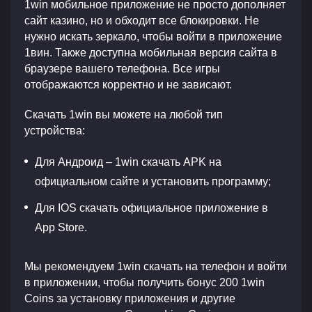
1win мобильное приложение не просто дополняет
сайт казино, но и обходит все блокировки. Не
нужно искать зеркало, чтобы войти в приложение
1вин. Также доступна мобильная версия сайта в
браузере вашего телефона. Все игры
отображаются корректно и не зависают.
Скачать 1win вы можете на любой тип
устройства:
Для Андроид – 1win скачать APK на
официальном сайте и установить программу;
Для IOS скачать официальное приложение в
App Store.
Мы рекомендуем 1win скачать на телефон и войти
в приложении, чтобы получить бонус 200 1win
Coins за установку приложения и другие