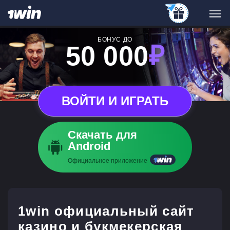
БОНУС ДО
50 000
₽
ВОЙТИ И ИГРАТЬ
Скачать для
Android
Официальное приложение
1win официальный сайт
казино и букмекерская