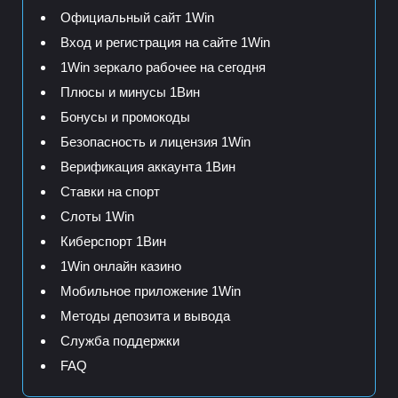
Официальный сайт 1Win
Вход и регистрация на сайте 1Win
1Win зеркало рабочее на сегодня
Плюсы и минусы 1Вин
Бонусы и промокоды
Безопасность и лицензия 1Win
Верификация аккаунта 1Вин
Ставки на спорт
Слоты 1Win
Киберспорт 1Вин
1Win онлайн казино
Мобильное приложение 1Win
Методы депозита и вывода
Служба поддержки
FAQ