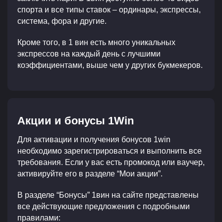
спорта и все типы ставок – ординары, экспрессы,
система, фора и другие.
Кроме того, в 1 вин есть много уникальных
экспрессов на каждый день с лучшими
коэффициентами, выше чем у других букмекеров.
Акции и бонусы 1Win
Для активации и получения бонусов 1win
необходимо зарегистрироваться и выполнить все
требования. Если у вас есть промокод или ваучер,
активируйте его в разделе “Мои акции”.
В разделе “Бонусы” 1вин на сайте представлены
все действующие предложения с подробными
правилами: