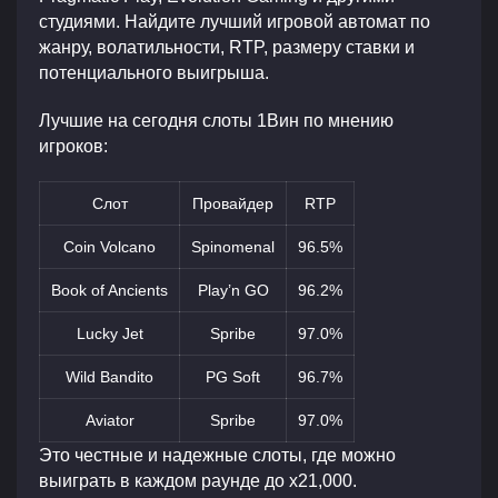
студиями. Найдите лучший игровой автомат по
жанру, волатильности, RTP, размеру ставки и
потенциального выигрыша.
Лучшие на сегодня слоты 1Вин по мнению
игроков:
Слот
Провайдер
RTP
Coin Volcano
Spinomenal
96.5%
Book of Ancients
Play’n GO
96.2%
Lucky Jet
Spribe
97.0%
Wild Bandito
PG Soft
96.7%
Aviator
Spribe
97.0%
Это честные и надежные слоты, где можно
выиграть в каждом раунде до x21,000.