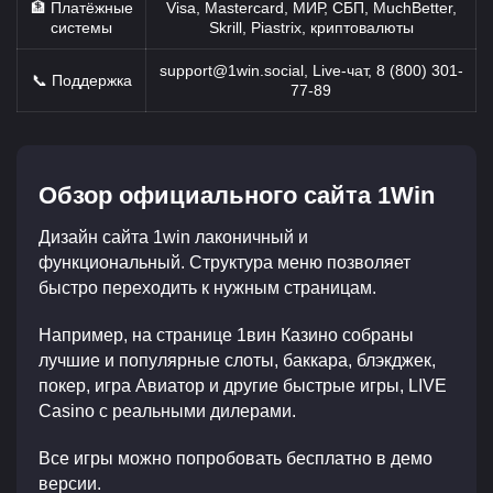
🏦 Платёжные
Visa, Mastercard, МИР, СБП, MuchBetter,
системы
Skrill, Piastrix, криптовалюты
support@1win.social, Live-чат, 8 (800) 301-
📞 Поддержка
77-89
Обзор официального сайта 1Win
Дизайн сайта 1win лаконичный и
функциональный. Структура меню позволяет
быстро переходить к нужным страницам.
Например, на странице 1вин Казино собраны
лучшие и популярные слоты, баккара, блэкджек,
покер, игра Авиатор и другие быстрые игры, LIVE
Casino с реальными дилерами.
Все игры можно попробовать бесплатно в демо
версии.