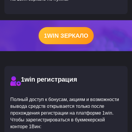
1WIN ЗЕРКАЛО
1win регистрация
Полный доступ к бонусам, акциям и возможности
вывода средств открывается только после
прохождения регистрации на платформе 1win.
Чтобы зарегистрироваться в букмекерской
конторе 1Вин: