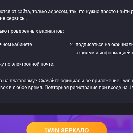
ся от сайта, только адресом, так что нужно просто найти 
гие сервисы.
лько проверенных вариантов:
ичном кабинете
подписаться на официаль
акциями и информацией 
ку по электронной почте.
да на платформу? Скачайте официальное приложение 1win н
овок в любое время. Повторная регистрация при входе на 1
1WIN ЗЕРКАЛО