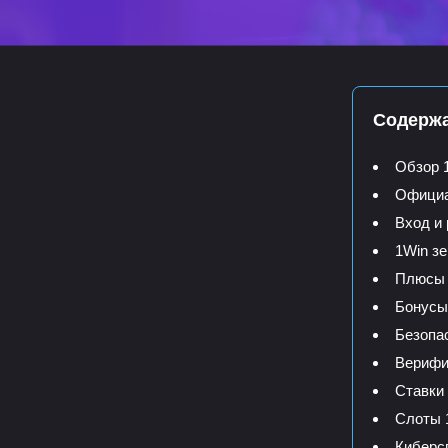
Содержа
Обзор 
Официа
Вход и 
1Win зе
Плюсы 
Бонусы
Безопа
Верифи
Ставки 
Слоты 
Киберс