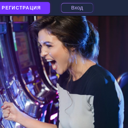
Вход
РЕГИСТРАЦИЯ