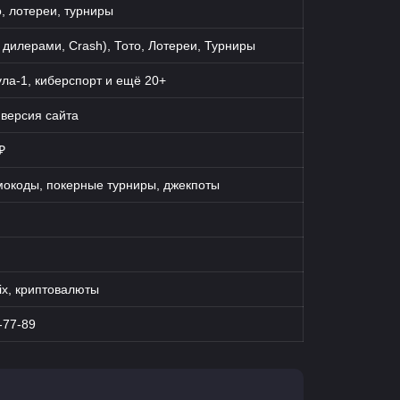
то, лотереи, турниры
с дилерами, Crash), Тото, Лотереи, Турниры
ула-1, киберспорт и ещё 20+
 версия сайта
₽
мокоды, покерные турниры, джекпоты
trix, криптовалюты
1-77-89