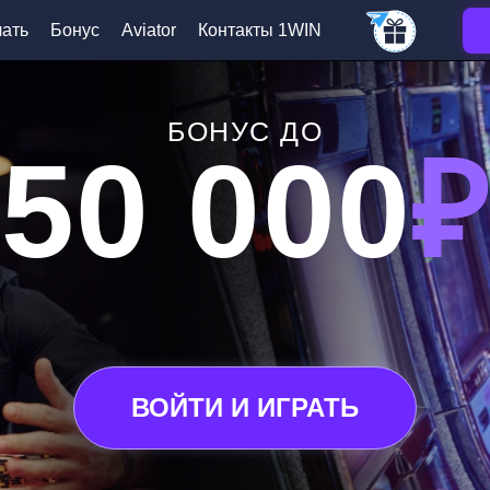
чать
Бонус
Aviator
Контакты 1WIN
БОНУС ДО
50 000
₽
ВОЙТИ И ИГРАТЬ