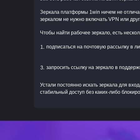
Зеркала платформы 1win ничем не отличают
зеркалом не нужно включать VPN или дру
Чтобы найти рабочее зеркало, есть неско
подписаться на почтовую рассылку в л
запросить ссылку на зеркало в поддерж
Устали постоянно искать зеркала для вхо
стабильный доступ без каких-либо блокир