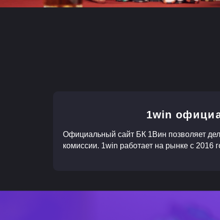
1win официа
Официальный сайт БК 1Вин позволяет делат
комиссии. 1win работает на рынке с 2016 