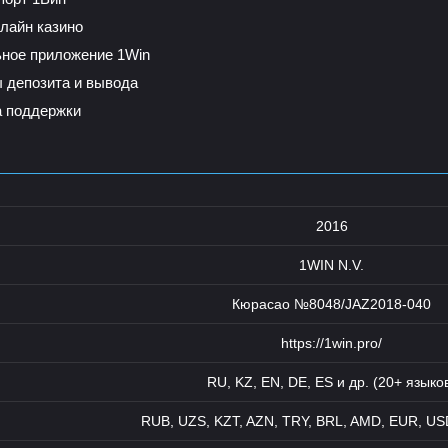
лайн казино
ное приложение 1Win
 депозита и вывода
 поддержки
2016
1WIN N.V.
Кюрасао №8048/JAZ2018-040
https://1win.pro/
RU, KZ, EN, DE, ES и др. (20+ языко
RUB, UZS, KZT, AZN, TRY, BRL, AMD, EUR, US