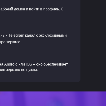
рабочий домен и войти в профиль. С
ный Telegram канал с эксклюзивными
про зеркала
а Android или iOS – оно обеспечивает
вин зеркало не нужна.