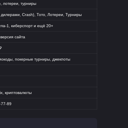
то, лотереи, турниры
с дилерами, Crash), Тото, Лотереи, Турниры
ула-1, киберспорт и ещё 20+
 версия сайта
₽
мокоды, покерные турниры, джекпоты
trix, криптовалюты
1-77-89