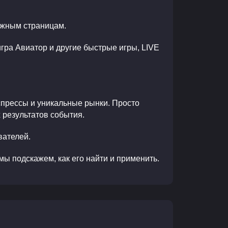
ужным страницам.
игра Авиатор и другие быстрые игры, LIVE
спрессы и уникальные рынки. Просто
 результатов события.
вателей.
ы подскажем, как его найти и применить.