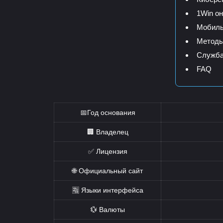
1Win он
Мобиль
Методы
Служба
FAQ
📅Год основания
🏢 Владелец
✅ Лицензия
🌐 Официальный сайт
🈯 Языки интерфейса
💱 Валюты