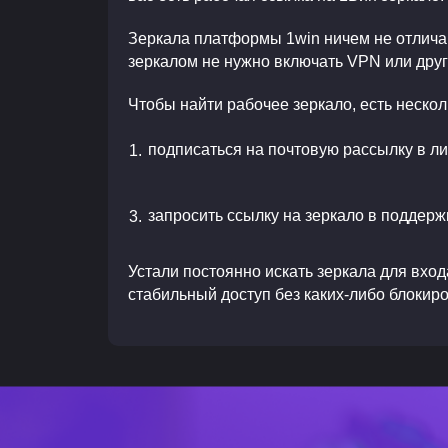
Зеркала платформы 1win ничем не отличают
зеркалом не нужно включать VPN или дру
Чтобы найти рабочее зеркало, есть неско
подписаться на почтовую рассылку в л
запросить ссылку на зеркало в поддерж
Устали постоянно искать зеркала для вхо
стабильный доступ без каких-либо блокир