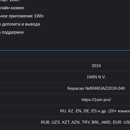
лайн казино
ное приложение 1Win
 депозита и вывода
 поддержки
2016
1WIN N.V.
Кюрасао №8048/JAZ2018-040
https://1win.pro/
RU, KZ, EN, DE, ES и др. (20+ языко
RUB, UZS, KZT, AZN, TRY, BRL, AMD, EUR, US