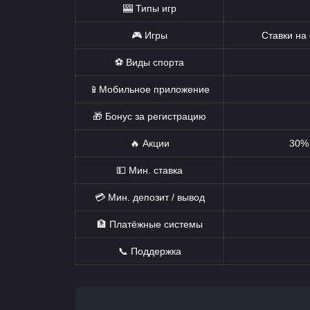
🎰 Типы игр
🎮 Игры
Ставки на 
⚽ Виды спорта
📱Мобильное приложение
🎁 Бонус за регистрацию
🔥 Акции
30% 
💵 Мин. ставка
💳 Мин. депозит / вывод
🏦 Платёжные системы
📞 Поддержка