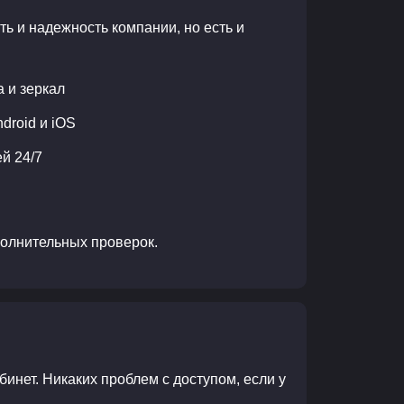
ь и надежность компании, но есть и
 и зеркал
droid и iOS
й 24/7
полнительных проверок.
инет. Никаких проблем с доступом, если у