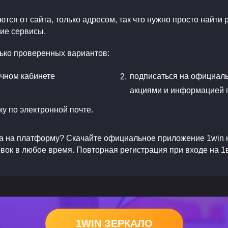
ся от сайта, только адресом, так что нужно просто найти 
гие сервисы.
лько проверенных вариантов:
ичном кабинете
подписаться на официаль
акциями и информацией 
ку по электронной почте.
да на платформу? Скачайте официальное приложение 1win н
овок в любое время. Повторная регистрация при входе на 1
1WIN ЗЕРКАЛО