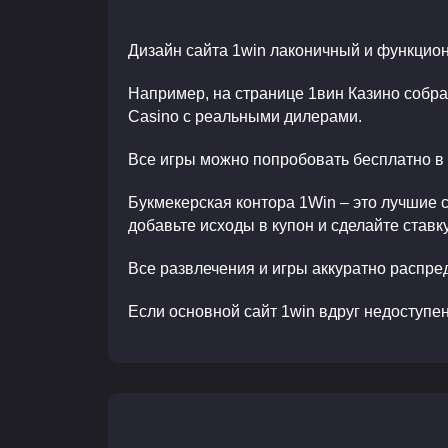
Дизайн сайта 1win лаконичный и функцио
Например, на странице 1вин Казино собра
Casino с реальными дилерами.
Все игры можно попробовать бесплатно в
Букмекерская контора 1Win – это лучшие
добавьте исходы в купон и сделайте став
Все развлечения и игры аккуратно распре
Если основной сайт 1win вдруг недоступе