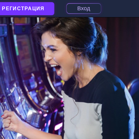
Вход
РЕГИСТРАЦИЯ