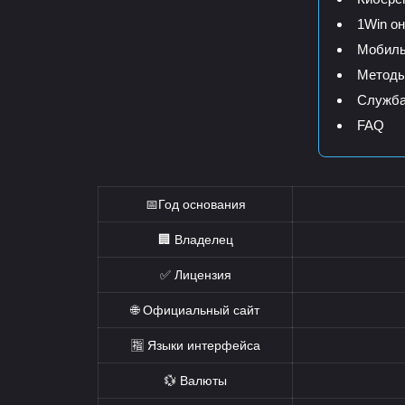
1Win он
Мобиль
Методы
Служба
FAQ
📅Год основания
🏢 Владелец
✅ Лицензия
🌐 Официальный сайт
🈯 Языки интерфейса
💱 Валюты