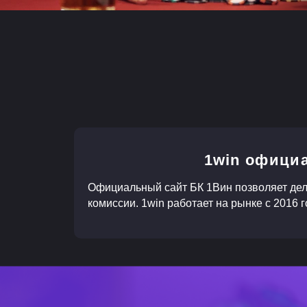
1win официа
Официальный сайт БК 1Вин позволяет делат
комиссии. 1win работает на рынке с 2016 